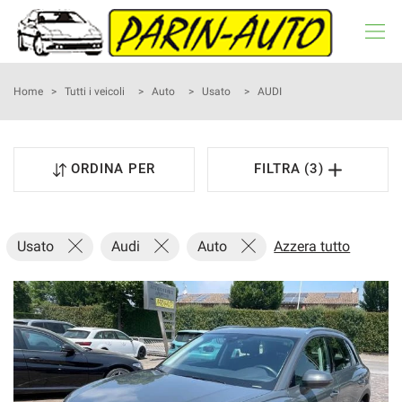
HOME
Home
>
Tutti i veicoli
>
Auto
>
Usato
>
AUDI
LISTA VEICOLI
ORDINA PER
FILTRA (3)
NOLEGGIO A BREVE TERMINE
ACQUISTIAMO USATO
Usato
Audi
Auto
Azzera tutto
ASSISTENZA
RECENSIONI
CONTATTI