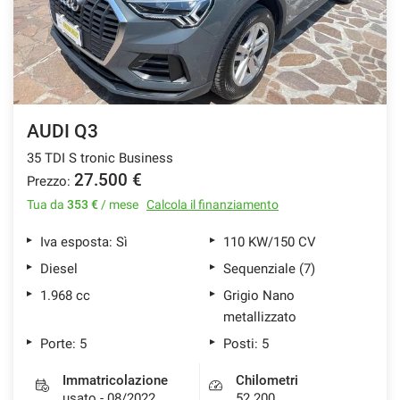
AUDI Q3
35 TDI S tronic Business
27.500 €
Prezzo:
Tua da
353 €
/ mese
Calcola il finanziamento
Iva esposta: Sì
110 KW/150 CV
Diesel
Sequenziale (7)
1.968 cc
Grigio Nano
metallizzato
Porte: 5
Posti: 5
Immatricolazione
Chilometri
usato - 08/2022
52.200