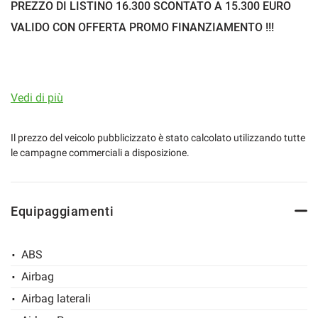
PREZZO DI LISTINO 16.300 SCONTATO A 15.300 EURO
VALIDO CON OFFERTA PROMO FINANZIAMENTO !!!
PAGAMENTI RATEALI PERSONALIZZATI
Vedi di più
RITIRIAMO IL TUO USATO ANCHE SENZA L'ACQUISTO CON
PAGAMENTO IMMEDIATO !!!
Il prezzo del veicolo pubblicizzato è stato calcolato utilizzando tutte
le campagne commerciali a disposizione.
ANCHE PER NEOPATENTATI
Equipaggiamenti
CHIAMACI PER INFORMAZIONI E DISPONIBILITA'
ABS
E TANTE ALTRE OCCASIONI NEL NOSTRO SITO
Airbag
Airbag laterali
WWW.PARINAUTO.COM