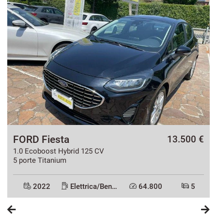
FORD Fiesta
€
13.500 €
1.0 Ecoboost Hybrid 125 CV
5 porte Titanium
2022
Elettrica/Benzina
64.800
5