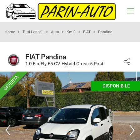
HOME
Home
>
Tutti i veicoli
>
Auto
>
Km 0
>
FIAT
>
Pandina
LISTA VEICOLI
FIAT Pandina
1.0 FireFly 65 CV Hybrid Cross 5 Posti
NOLEGGIO A BREVE TERMINE
OFFERTA
ACQUISTIAMO USATO
DISPONIBILE
ASSISTENZA
RECENSIONI
CONTATTI