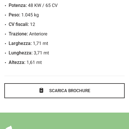
Potenza:
48 KW / 65 CV
Cruise Control
ESP
Peso:
1.045 kg
Fendinebbia
CV fiscali:
12
Filtro antiparticolato
Trazione:
Anteriore
Frenata d'emergenza assistita
Larghezza:
1,71 mt
Front Assist
Lunghezza:
3,71 mt
Immobilizzatore elettronico
Altezza:
1,61 mt
Isofix
Kit 5 Posti
Lane assist
SCARICA BROCHURE
Mancorrenti
Monitoraggio pressione pneumatici
Radio Touchscreen DAB
Riconoscimento dei segnali stradali