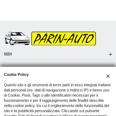
SEDI
Sede di Albaredo di Vedelago
AZIENDA
Cookie Policy
Azienda
Questo sito e gli strumenti di terze parti in esso integrati trattano
Contatti
dati personali (es. dati di navigazione o indirizzi IP) e fanno uso
di Cookie, Pixel, Tags o altri identificatori necessari per il
funzionamento e per il raggiungimento delle finalità descritte
nella cookie policy, tra cui il miglioramento delle funzionalità del
TORNA IN CIMA
sito e la pubblicità personalizzata. Cliccando sul pulsante
Accetta Tutti dichiari di accettare l'utilizzo di queste tecnologie.