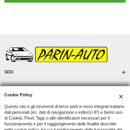
SEDI
Sede di Albaredo di Vedelago
AZIENDA
Cookie Policy
Azienda
Questo sito e gli strumenti di terze parti in esso integrati trattano
Contatti
dati personali (es. dati di navigazione o indirizzi IP) e fanno uso
di Cookie, Pixel, Tags o altri identificatori necessari per il
funzionamento e per il raggiungimento delle finalità descritte
nella cookie policy, tra cui il miglioramento delle funzionalità del