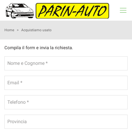
HOME
Home
>
Acquistiamo usato
LISTA VEICOLI
Compila il form e invia la richiesta.
NOLEGGIO A BREVE TERMINE
Nome e Cognome *
ACQUISTIAMO USATO
Email *
ASSISTENZA
Telefono *
RECENSIONI
Provincia
CONTATTI