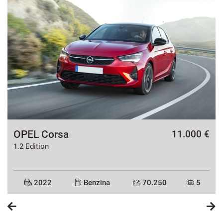
OPEL Corsa
€
11.000 €
1.2 Edition
2022
Benzina
70.250
5