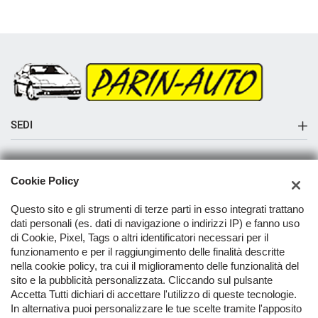
SEDI
Sede di Albaredo di Vedelago
AZIENDA
Cookie Policy
Azienda
Questo sito e gli strumenti di terze parti in esso integrati trattano
Contatti
dati personali (es. dati di navigazione o indirizzi IP) e fanno uso
di Cookie, Pixel, Tags o altri identificatori necessari per il
funzionamento e per il raggiungimento delle finalità descritte
nella cookie policy, tra cui il miglioramento delle funzionalità del
TORNA IN CIMA
sito e la pubblicità personalizzata. Cliccando sul pulsante
Accetta Tutti dichiari di accettare l'utilizzo di queste tecnologie.
In alternativa puoi personalizzare le tue scelte tramite l'apposito
Copyright © 2026 Parin-Auto S.R.L. - P.IVA 02421620267 -
Leggi