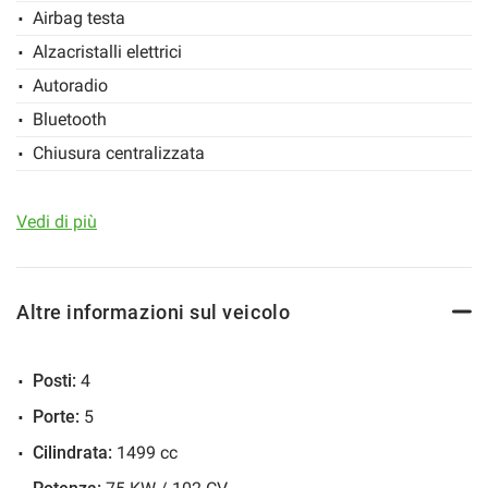
Airbag testa
Alzacristalli elettrici
Autoradio
Bluetooth
Chiusura centralizzata
Climatizzatore
Cruise Control
Vedi di più
ESP
Immobilizzatore elettronico
Altre informazioni sul veicolo
Sedile posteriore sdoppiato
Specchietti laterali elettrici
Posti:
4
Porte:
5
Cilindrata:
1499 cc