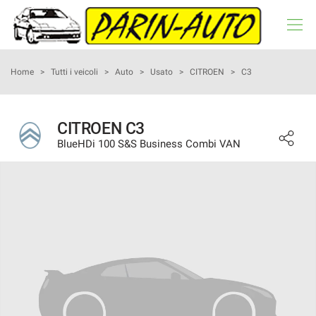
HOME
Home
>
Tutti i veicoli
>
Auto
>
Usato
>
CITROEN
>
C3
LISTA VEICOLI
CITROEN C3
BlueHDi 100 S&S Business Combi VAN
NOLEGGIO A BREVE TERMINE
ACQUISTIAMO USATO
ASSISTENZA
RECENSIONI
CONTATTI