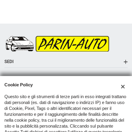
SEDI
Sede di Albaredo di Vedelago
AZIENDA
Cookie Policy
Azienda
Questo sito e gli strumenti di terze parti in esso integrati trattano
Contatti
dati personali (es. dati di navigazione o indirizzi IP) e fanno uso
di Cookie, Pixel, Tags o altri identificatori necessari per il
funzionamento e per il raggiungimento delle finalità descritte
nella cookie policy, tra cui il miglioramento delle funzionalità del
TORNA IN CIMA
sito e la pubblicità personalizzata. Cliccando sul pulsante
Accetta Tutti dichiari di accettare l'utilizzo di queste tecnologie.