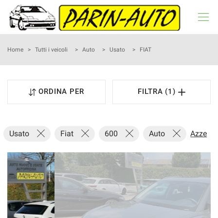
HOME
Home
>
Tutti i veicoli
>
Auto
>
Usato
>
FIAT
LISTA VEICOLI
ORDINA PER
FILTRA (1)
NOLEGGIO A BREVE TERMINE
ACQUISTIAMO USATO
Usato
Fiat
600
Auto
Azzera 
ASSISTENZA
RECENSIONI
CONTATTI