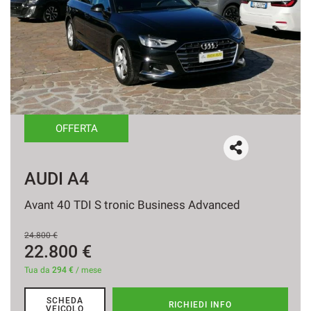
OFFERTA
AUDI A4
A
Avant 40 TDI S tronic Business Advanced
35
24.800 €
2
22.800 €
Tu
Tua da
294 €
/ mese
SCHEDA
RICHIEDI INFO
VEICOLO