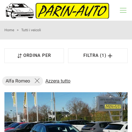
HOME
Home
>
Tutti i veicoli
LISTA VEICOLI
ORDINA PER
FILTRA (1)
NOLEGGIO A BREVE TERMINE
ACQUISTIAMO USATO
Alfa Romeo
Azzera tutto
ASSISTENZA
RECENSIONI
CONTATTI