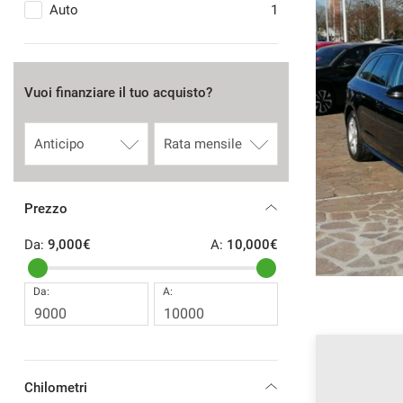
4
Auto
1
 S tronic Business Advanced
Vuoi finanziare il tuo acquisto?
€
4 €
/ mese
Prezzo
EICOLO
RICHIEDI INFO
Da:
9,000€
A:
10,000€
Da:
A:
Chilometri