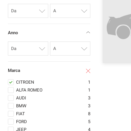
Anno
Marca
CITROEN
1
ALFA ROMEO
1
AUDI
3
BMW
3
FIAT
8
FORD
5
JEEP
4