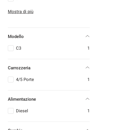
LANCIA
1
Mostra di più
LAND ROVER
1
MERCEDES-BENZ
2
MINI
2
Modello
NISSAN
1
OPEL
2
C3
1
PEUGEOT
2
RENAULT
2
Carrozzeria
VOLKSWAGEN
3
4/5 Porte
1
Alimentazione
Diesel
1