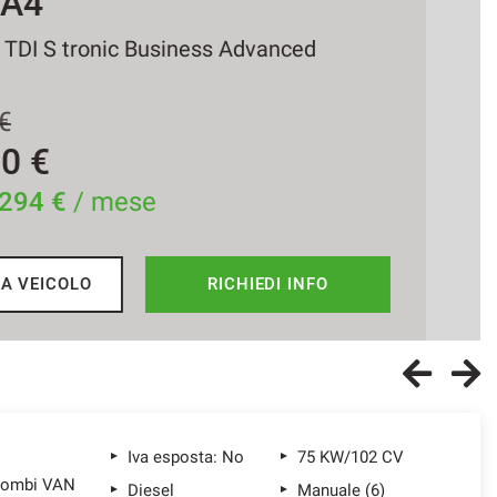
UDI Q3
TDI S tronic Business
7.500 €
a da
353 €
/ mese
SCHEDA VEICOLO
RICHIEDI INFO
Iva esposta: No
75 KW/102 CV
Combi VAN
Diesel
Manuale (6)