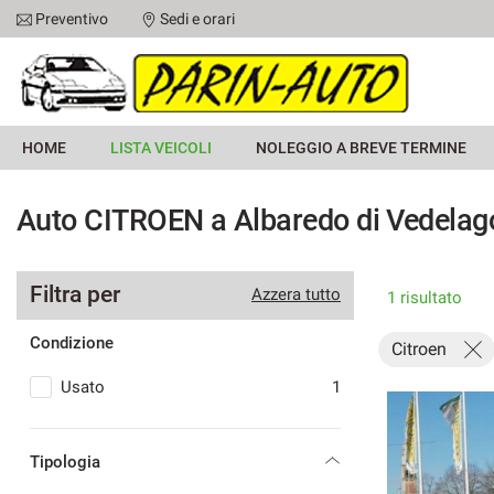
Preventivo
Sedi e orari
HOME
HOME
LISTA VEICOLI
NOLEGGIO A BREVE TERMINE
LISTA VEICOLI
Auto CITROEN a Albaredo di Vedelago
NOLEGGIO A BREVE TERMINE
Filtra per
ACQUISTIAMO USATO
Azzera tutto
1 risultato
Condizione
Citroen
ASSISTENZA
Usato
1
RECENSIONI
Tipologia
CONTATTI