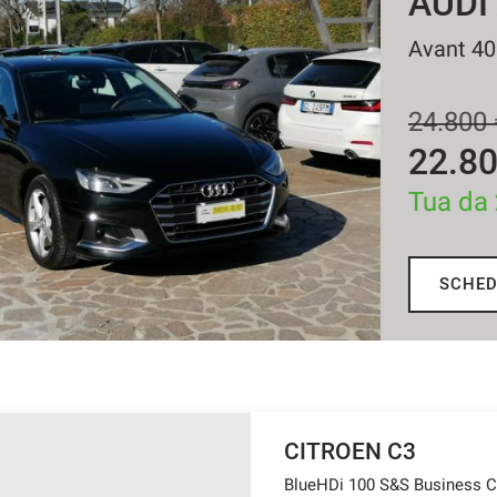
A
35 
2
Tu
CITROEN C3
BlueHDi 100 S&S Business 