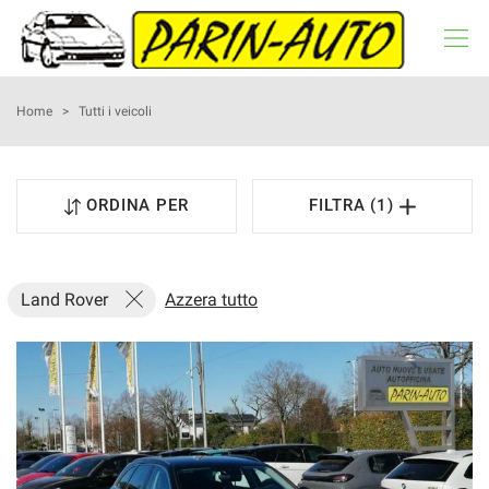
HOME
Home
>
Tutti i veicoli
LISTA VEICOLI
ORDINA PER
FILTRA (1)
NOLEGGIO A BREVE TERMINE
ACQUISTIAMO USATO
Land Rover
Azzera tutto
ASSISTENZA
RECENSIONI
CONTATTI