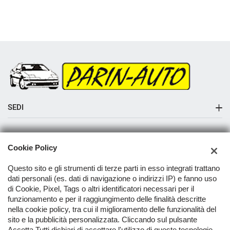
SEDI
Sede di Albaredo di Vedelago
AZIENDA
Cookie Policy
Azienda
Questo sito e gli strumenti di terze parti in esso integrati trattano
Contatti
dati personali (es. dati di navigazione o indirizzi IP) e fanno uso
di Cookie, Pixel, Tags o altri identificatori necessari per il
funzionamento e per il raggiungimento delle finalità descritte
nella cookie policy, tra cui il miglioramento delle funzionalità del
TORNA IN CIMA
sito e la pubblicità personalizzata. Cliccando sul pulsante
Accetta Tutti dichiari di accettare l'utilizzo di queste tecnologie.